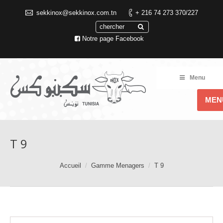
sekkinox@sekkinox.com.tn
+ 216 74 273 370/227
Notre page Facebook
Menu
MEN
T 9
Accueil
Gamme Menagers
T 9