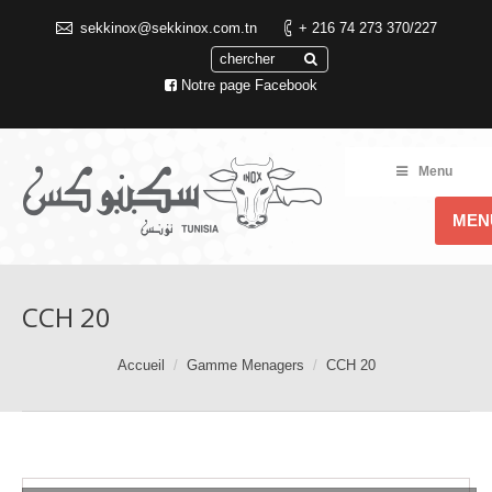
sekkinox@sekkinox.com.tn
+ 216 74 273 370/227
Notre page Facebook
Menu
MEN
CCH 20
Accueil
Gamme Menagers
CCH 20