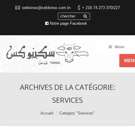
sekkinox@sekkinox.com.tn
+ 216 74 273 370/227
Notre page Facebook
Menu
MEN
ARCHIVES DE LA CATÉGORIE:
SERVICES
You are here:
Accueil
Category "Services"