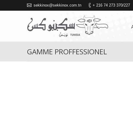
sekkinox@sekkinox.com.tn
+ 216 74 273 370/227
GAMME PROFFESSIONEL