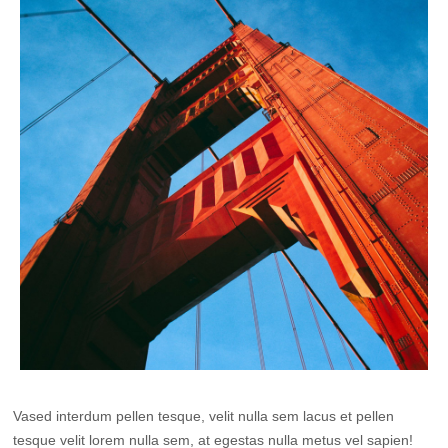
Vased interdum pellen tesque, velit nulla sem lacus et pellen
tesque velit lorem nulla sem, at egestas nulla metus vel sapien!