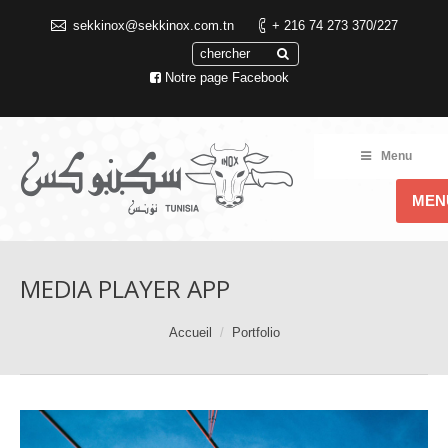
sekkinox@sekkinox.com.tn
+ 216 74 273 370/227
Notre page Facebook
Menu
MEN
MEDIA PLAYER APP
You are here:
Accueil
Portfolio